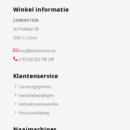
Winkel informatie
LEWENSTEIN
2e Poellaan 20
2161 CJ Lisse

lissy@lewenstein.eu

(+31) (0) 252 745 190
Klantenservice
5
Contactgegevens
5
Garantiebepalingen
5
Gebruiksvoorwaarden
5
Privacyverklaring
Naaimachines