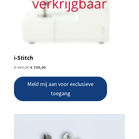
i-Stitch
Original
Current
€
449,00
€
399,00
price
price
was:
is:
Meld mij aan voor exclusieve
€ 449,00.
€ 399,00.
toegang