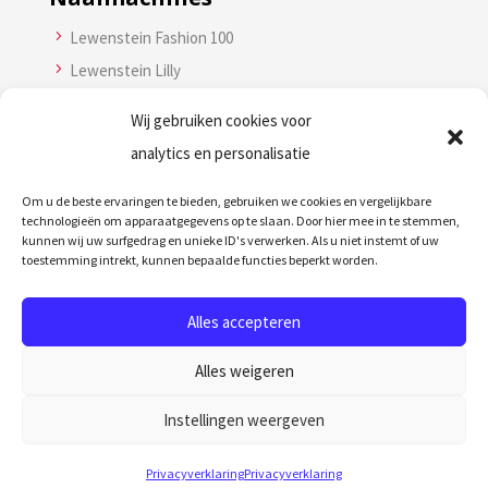
5
Lewenstein Fashion 100
5
Lewenstein Lilly
5
Lewenstein Couture 120
Wij gebruiken cookies voor
5
Lewenstein Couture 190
analytics en personalisatie
Lockmachine
Om u de beste ervaringen te bieden, gebruiken we cookies en vergelijkbare
technologieën om apparaatgegevens op te slaan. Door hier mee in te stemmen,
5
Lewenstein 750DE
kunnen wij uw surfgedrag en unieke ID's verwerken. Als u niet instemt of uw
toestemming intrekt, kunnen bepaalde functies beperkt worden.
5
Lewenstein Air 850DE
Alles accepteren
Alles weigeren
Instellingen weergeven
Privacyverklaring
Privacyverklaring
Lewenstein.eu © All Rights Reserved.