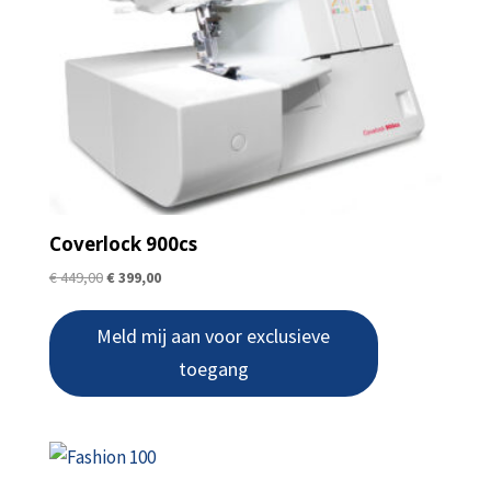
Coverlock 900cs
Original
Current
€
449,00
€
399,00
price
price
was:
is:
Meld mij aan voor exclusieve
€ 449,00.
€ 399,00.
toegang