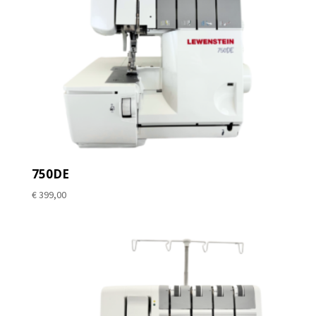
750DE
€
399,00