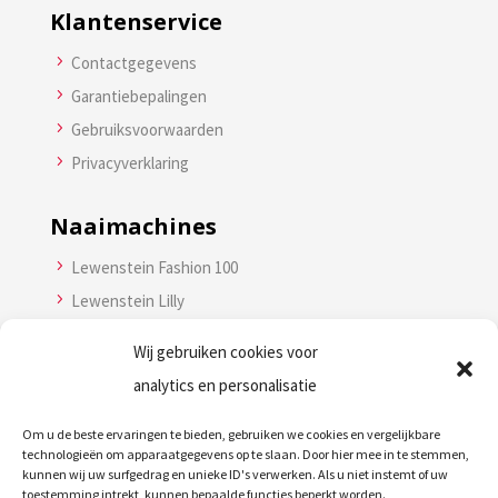
Klantenservice
5
Contactgegevens
5
Garantiebepalingen
5
Gebruiksvoorwaarden
5
Privacyverklaring
Naaimachines
5
Lewenstein Fashion 100
5
Lewenstein Lilly
5
Lewenstein Couture 120
Wij gebruiken cookies voor
5
Lewenstein Couture 190
analytics en personalisatie
Lockmachine
Om u de beste ervaringen te bieden, gebruiken we cookies en vergelijkbare
technologieën om apparaatgegevens op te slaan. Door hier mee in te stemmen,
5
Lewenstein 750DE
kunnen wij uw surfgedrag en unieke ID's verwerken. Als u niet instemt of uw
toestemming intrekt, kunnen bepaalde functies beperkt worden.