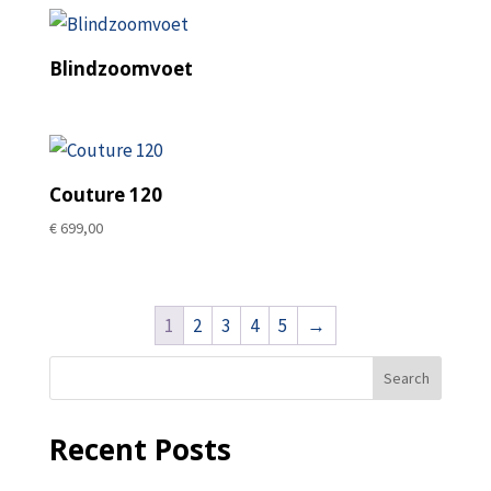
Blindzoomvoet
Couture 120
€
699,00
1
2
3
4
5
→
Search
Recent Posts