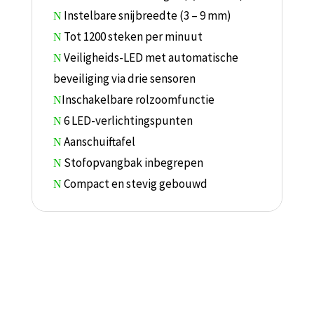
Instelbare snijbreedte (3 – 9 mm)
N
Tot 1200 steken per minuut
N
Veiligheids-LED met automatische
N
beveiliging via drie sensoren
Inschakelbare rolzoomfunctie
N
6 LED-verlichtingspunten
N
Aanschuiftafel
N
Stofopvangbak inbegrepen
N
Compact en stevig gebouwd
N