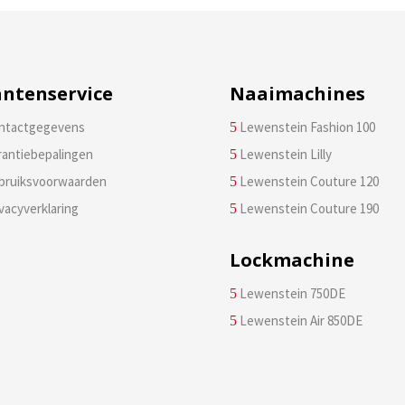
antenservice
Naaimachines
ntactgegevens
Lewenstein Fashion 100
5
rantiebepalingen
Lewenstein Lilly
5
bruiksvoorwaarden
Lewenstein Couture 120
5
vacyverklaring
Lewenstein Couture 190
5
Lockmachine
Lewenstein 750DE
5
Lewenstein Air 850DE
5