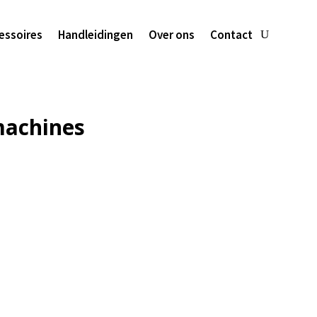
essoires
Handleidingen
Over ons
Contact
machines
Handleiding
Handleid
Fashion 100
Couture 