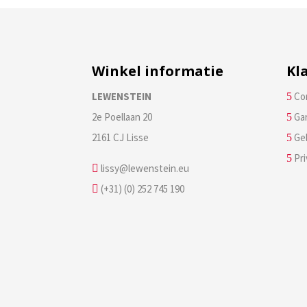
Winkel informatie
Kl
LEWENSTEIN
Co
5
2e Poellaan 20
Ga
5
2161 CJ Lisse
Ge
5
Pri
5
lissy@lewenstein.eu

(+31) (0) 252 745 190
