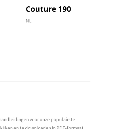
NL
NL
Couture 190
NL
r
Download hier
 handleidingen voor onze populairste
 bekijken en te downloaden in PDF-formaat,