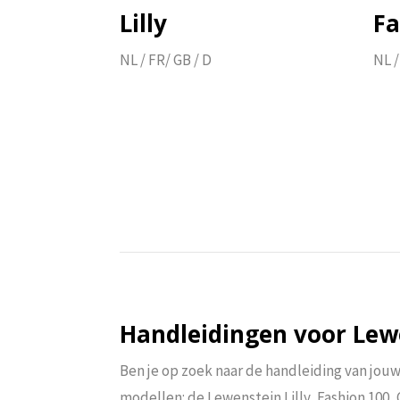
NL / FR/ GB / D
Lilly
Fa
Download hier
NL / FR/ GB / D
NL /
Handleidingen voor Le
Ben je op zoek naar de handleiding van jou
modellen: de Lewenstein Lilly, Fashion 100,