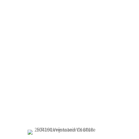
ing
Handleiding
120
Couture 190