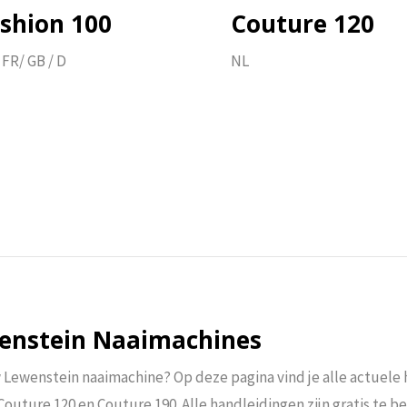
NL / FR/ GB / D
shion 100
Couture 120
 FR/ GB / D
NL
Download hier
Download hie
wenstein Naaimachines
w Lewenstein naaimachine? Op deze pagina vind je alle actuele
 Couture 120 en Couture 190. Alle handleidingen zijn gratis te