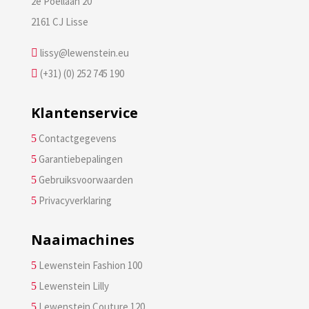
2e Poellaan 20
2161 CJ Lisse
lissy@lewenstein.eu

(+31) (0) 252 745 190

Klantenservice
Contactgegevens
5
Garantiebepalingen
5
Gebruiksvoorwaarden
5
Privacyverklaring
5
Naaimachines
Lewenstein Fashion 100
5
Lewenstein Lilly
5
Lewenstein Couture 120
5