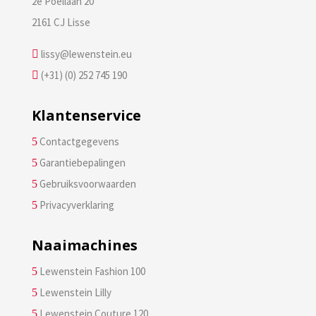
2e Poellaan 20
2161 CJ Lisse
lissy@lewenstein.eu

(+31) (0) 252 745 190

Klantenservice
Contactgegevens
5
Garantiebepalingen
5
Gebruiksvoorwaarden
5
Privacyverklaring
5
Naaimachines
Lewenstein Fashion 100
5
Lewenstein Lilly
5
Lewenstein Couture 120
5